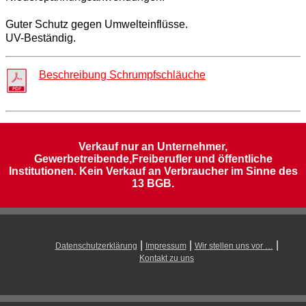
Guter Schutz gegen Umwelteinflüsse.
UV-Beständig.
Beschreibung
Schrumpfschläuche
Verkauf nur an Unternehmer,
Gewerbetreibende,Freiberufler und öffentliche
Institutionen. Kein Verkauf an Verbraucher im Sinne des
13 BGB.
|
|
|
Datenschutzerklärung
Impressum
Wir stellen uns vor …
Kontakt zu uns