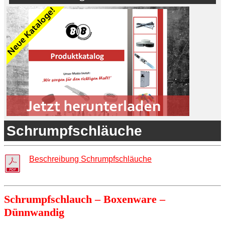
Schrumpfschläuche
Beschreibung Schrumpfschläuche
Schrumpfschlauch – Boxenware –
Dünnwandig